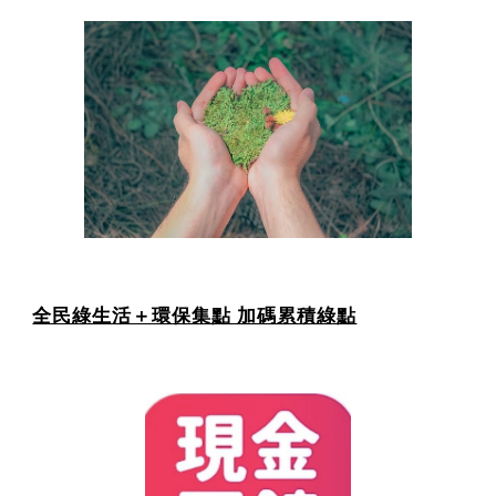
全民綠生活＋環保集點 加碼累積綠點