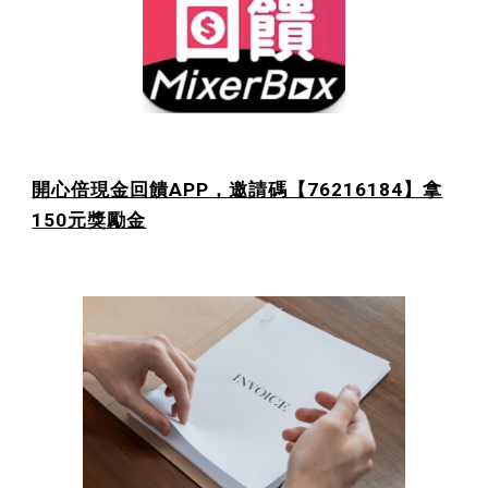
開心倍現金回饋APP，邀請碼【76216184】拿
150元獎勵金